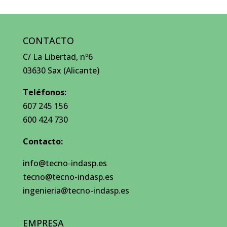
CONTACTO
C/ La Libertad, nº6
03630 Sax (Alicante)
Teléfonos:
607 245 156
600 424 730
Contacto:
info@tecno-indasp.es
tecno@tecno-indasp.es
ingenieria@tecno-indasp.es
EMPRESA