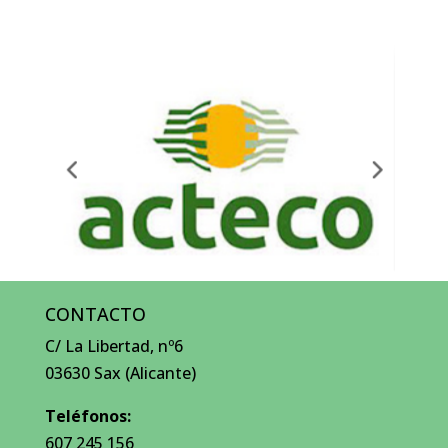
CONTACTO
C/ La Libertad, nº6
03630 Sax (Alicante)
Teléfonos:
607 245 156