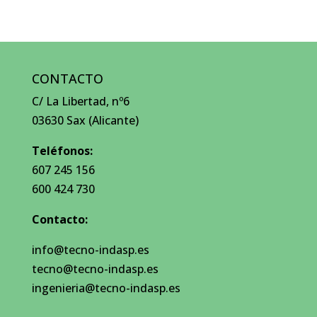
CONTACTO
C/ La Libertad, nº6
03630 Sax (Alicante)
Teléfonos:
607 245 156
600 424 730
Contacto:
info@tecno-indasp.es
tecno@tecno-indasp.es
ingenieria@tecno-indasp.es