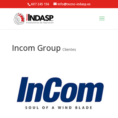
607 245 156
Info@tecno-indasp.es
Incom Group
Clientes