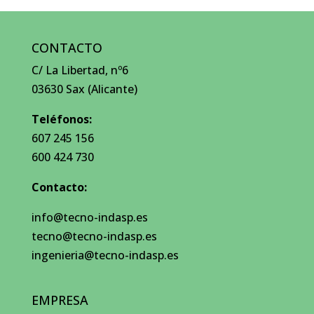
CONTACTO
C/ La Libertad, nº6
03630 Sax (Alicante)
Teléfonos:
607 245 156
600 424 730
Contacto:
info@tecno-indasp.es
tecno@tecno-indasp.es
ingenieria@tecno-indasp.es
EMPRESA