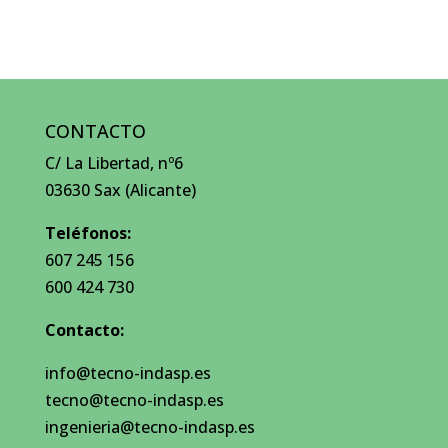
CONTACTO
C/ La Libertad, nº6
03630 Sax (Alicante)
Teléfonos:
607 245 156
600 424 730
Contacto:
info@tecno-indasp.es
tecno@tecno-indasp.es
ingenieria@tecno-indasp.es