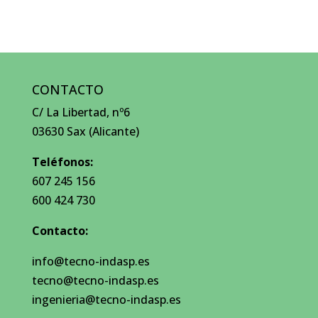
CONTACTO
C/ La Libertad, nº6
03630 Sax (Alicante)
Teléfonos:
607 245 156
600 424 730
Contacto:
info@tecno-indasp.es
tecno@tecno-indasp.es
ingenieria@tecno-indasp.es