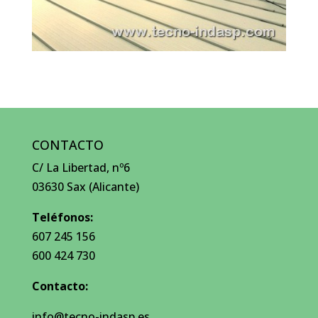
CONTACTO
C/ La Libertad, nº6
03630 Sax (Alicante)
Teléfonos:
607 245 156
600 424 730
Contacto:
info@tecno-indasp.es