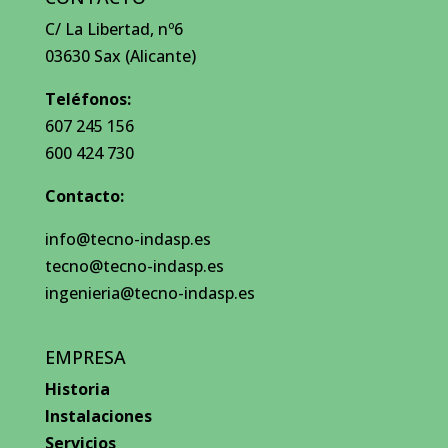
C/ La Libertad, nº6
03630 Sax (Alicante)
Teléfonos:
607 245 156
600 424 730
Contacto:
info@tecno-indasp.es
tecno@tecno-indasp.es
ingenieria@tecno-indasp.es
EMPRESA
Historia
Instalaciones
Servicios