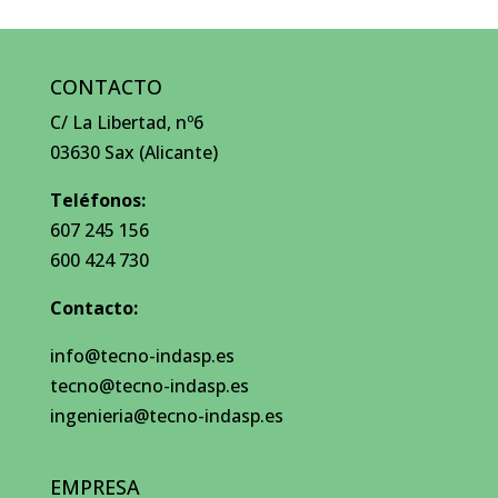
CONTACTO
C/ La Libertad, nº6
03630 Sax (Alicante)
Teléfonos:
607 245 156
600 424 730
Contacto:
info@tecno-indasp.es
tecno@tecno-indasp.es
ingenieria@tecno-indasp.es
EMPRESA